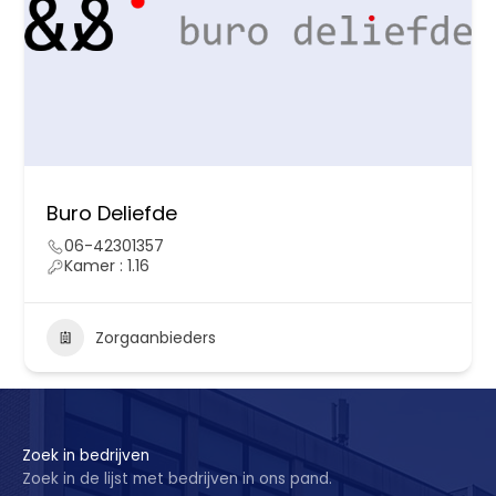
Buro Deliefde
06-42301357
Kamer : 1.16
Zorgaanbieders
Zoek in bedrijven
Zoek in de lijst met bedrijven in ons pand.