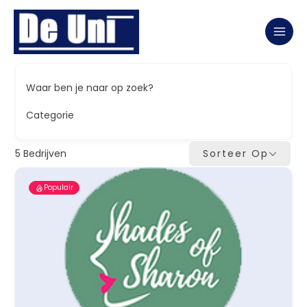
Ga
naar
de
inhoud
Waar ben je naar op zoek?
Categorie
5
Bedrijven
Sorteer Op
Populair