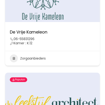
De Vrije Kameleon
06-55831296
Kamer : K.12
Zorgaanbieders
Populair