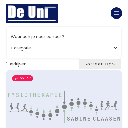
Ga
naar
de
inhoud
Waar ben je naar op zoek?
Categorie
1
Bedrijven
Sorteer Op
Populair