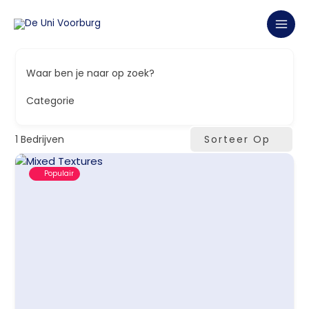
Ga
naar
de
inhoud
Waar ben je naar op zoek?
Categorie
1
Bedrijven
Sorteer Op
Populair