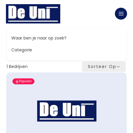
Ga
naar
de
inhoud
Waar ben je naar op zoek?
Categorie
1
Bedrijven
Sorteer Op
Populair