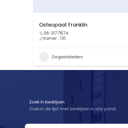
Osteopaat Franklin
06-31771574
Kamer : 1.10
Zorgaanbieders
Zoek in bedrijven
Zoek in de lijst met bedrijven in ons pand.