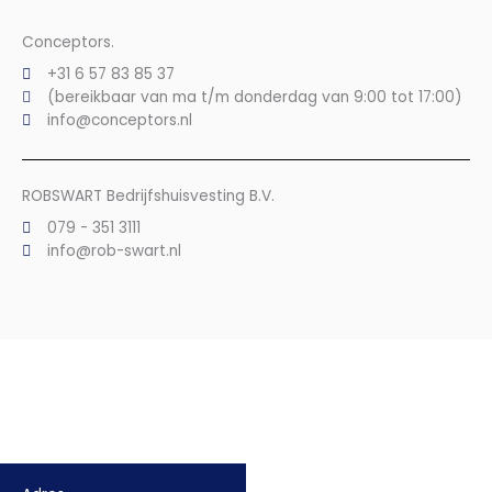
Conceptors.
+31 6 57 83 85 37
(bereikbaar van ma t/m donderdag van 9:00 tot 17:00)
info@conceptors.nl
ROBSWART Bedrijfshuisvesting B.V.
079 - 351 3111
info@rob-swart.nl
Locatie
De Uni is gelegen aan de Jacob van den Eyndestraat 73 te
Voorburg