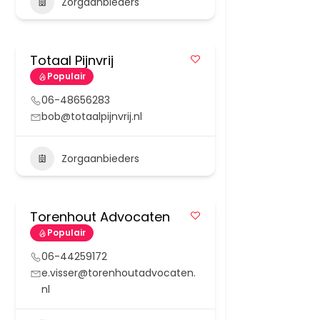
Zorgaanbieders
Totaal Pijnvrij
Populair
06-48656283
bob@totaalpijnvrij.nl
Zorgaanbieders
Torenhout Advocaten
Populair
06-44259172
e.visser@torenhoutadvocaten.
nl