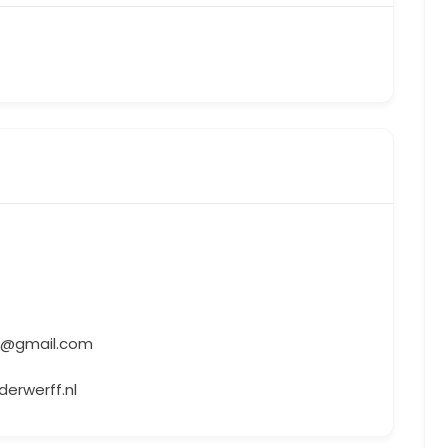
f@gmail.com
erwerff.nl