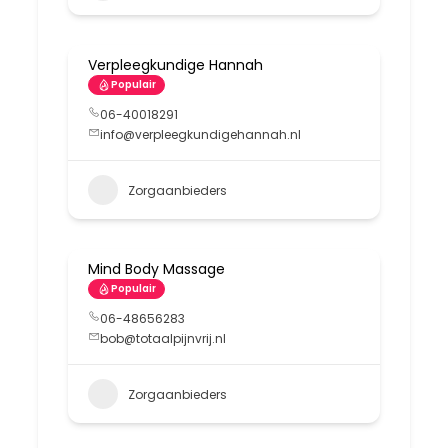
Verpleegkundige Hannah
Populair
06-40018291
info@verpleegkundigehannah.nl
Zorgaanbieders
Mind Body Massage
Populair
06-48656283
bob@totaalpijnvrij.nl
Zorgaanbieders