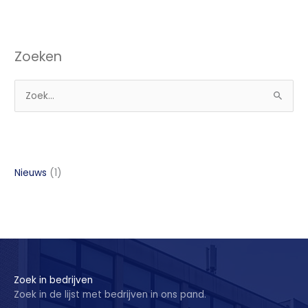
Zoeken
Z
o
e
k
n
Nieuws
(1)
a
a
r
:
Zoek in bedrijven
Zoek in de lijst met bedrijven in ons pand.