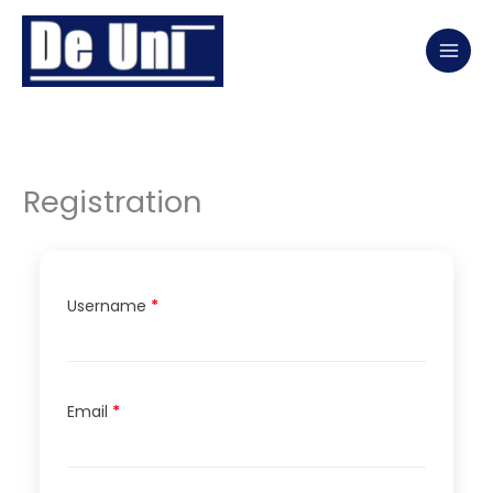
Ga
naar
de
inhoud
Registration
Username
*
Email
*