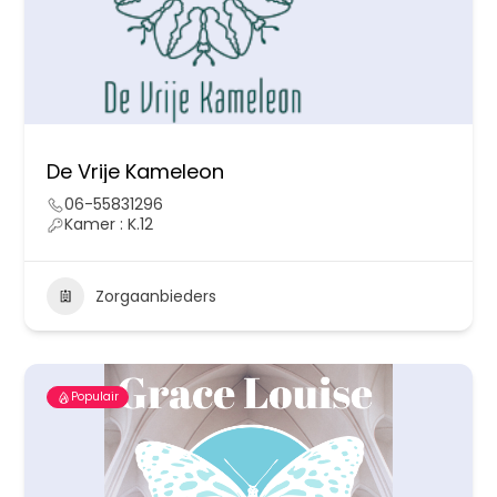
De Vrije Kameleon
06-55831296
Kamer : K.12
Zorgaanbieders
Populair