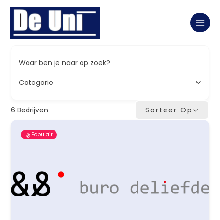
Ga
naar
de
inhoud
Waar ben je naar op zoek?
Categorie
6
Bedrijven
Sorteer Op
Populair